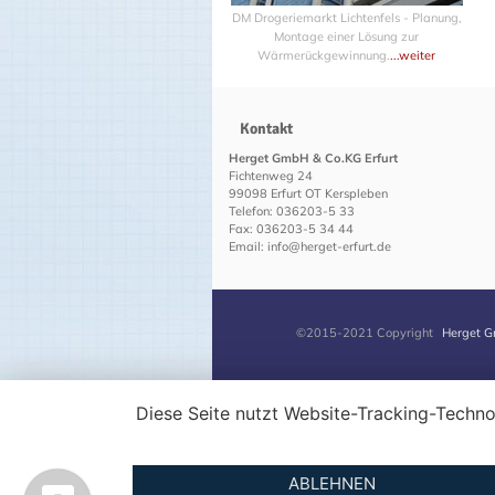
DM Drogeriemarkt Lichtenfels - Planung,
Montage einer Lösung zur
Wärmerückgewinnung.
...weiter
Kontakt
Herget GmbH & Co.KG Erfurt
Fichtenweg 24
99098 Erfurt OT Kerspleben
Telefon: 036203-5 33
Fax: 036203-5 34 44
Email: info@herget-erfurt.de
©2015-2021 Copyright
Herget G
Diese Seite nutzt Website-Tracking-Techno
ABLEHNEN