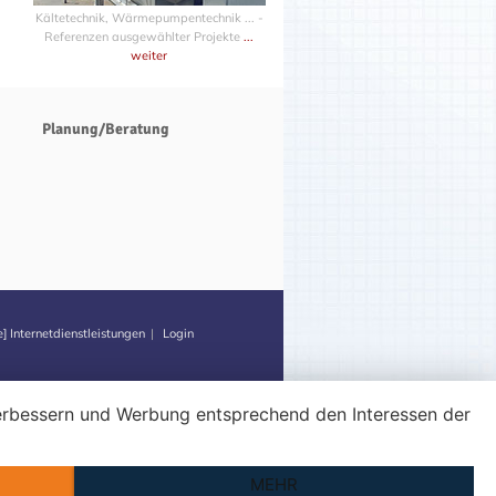
Kältetechnik, Wärmepumpentechnik ... -
Referenzen ausgewählter Projekte
...
weiter
Planung/Beratung
] Internetdienstleistungen
|
Login
 verbessern und Werbung entsprechend den Interessen der
MEHR