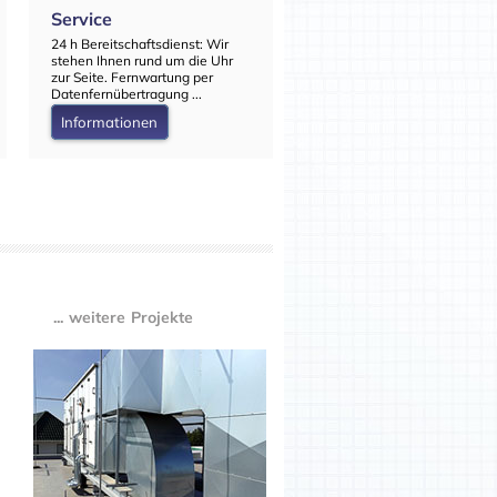
Service
Referenzen
24 h Bereitschaftsdienst: Wir
Um Ihnen ein Bild über unser
stehen Ihnen rund um die Uhr
Leistungen zu geben, finden 
zur Seite. Fernwartung per
unsere realisierten Projekte i
Datenfernübertragung ...
der Übersicht ...
Informationen
Informationen
... weitere Projekte