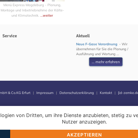
Menü Express Magdeburg - Planung,
Montage und Inbetriebnahme der Kälte-
und Klimatechnik.
...weiter
Service
Aktuell
Neue F-Gase Verordnung
- Wir
übernehmen für Sie die Planung /
Ausführung und Wartung ...
... mehr erfahren
mbH & Co.KG Erfurt
|
Impressum
|
Datenschutzerklärung
|
Kontakt
|
[id-zemke.de
logien von Dritten, um ihre Dienste anzubieten, stetig zu
Nutzer anzuzeigen.
AKZEPTIEREN