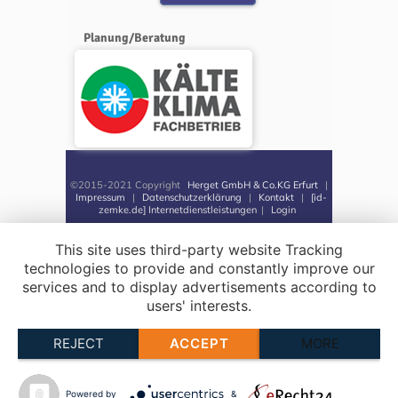
Planung/Beratung
©2015-2021 Copyright
Herget GmbH & Co.KG Erfurt
|
Impressum
|
Datenschutzerklärung
|
Kontakt
|
[id-
zemke.de] Internetdienstleistungen
|
Login
This site uses third-party website Tracking
technologies to provide and constantly improve our
services and to display advertisements according to
users' interests.
REJECT
ACCEPT
MORE
Powered by
&